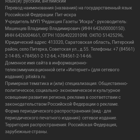
Язык(и): русский, английский
Перевод наименования (названия) на государственный язык
Российской Федерации: Пит-искра
Учредитель МУП "Редакция Газеты "Искра" - руководитель:
Машенцев Владимир Владимирович (ИНН 642600000150).
ИНН 6426004661, ОГРН 1036402201098. ОКПО 51425296,
Юридический адрес: 413320, Саратовская область, Питерский
район, село Питерка, Советская ул., д.55. Телефоны: +7 (84561)
2-14-85; +784561-2-12-64; +784561-2-14-66.
Доменное имя сайта в информационно-
телекоммуникационной сети «Интернет» (для сетевого
издания): pitiskra.ru.
Примерная тематика и (или) специализация: Общественно-
политическое, социально- экономическое и культурное
освещение развития региона, реклама в соответствии с
законодательством Российской Федерации о рекламе.
Форма периодического распространения (вид - для
периодического печатного издания): сетевое издание.
Территория распространения: Российская Федерация,
зарубежные страны.