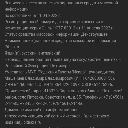
Выписка из реестра зарегистрированных средств массовой
информации
по состоянию на 11.04.2022 г.
Регистрационный номер и дата принятия решения о
регистрации: серия Эл № ФС77-83013 от 11 апреля 2022 г.
Статус средства массовой информации: Действующее
Наименование (название) средства массовой информации:
Pit-iskra
Язык(и): русский, английский
Перевод наименования (названия) на государственный язык
Российской Федерации: Пит-искра
Учредитель МУП "Редакция Газеты "Искра" - руководитель:
Машенцев Владимир Владимирович (ИНН 642600000150).
ИНН 6426004661, ОГРН 1036402201098. ОКПО 51425296,
Юридический адрес: 413320, Саратовская область, Питерский
район, село Питерка, Советская ул., д.55. Телефоны: +7 (84561)
2-14-85; +784561-2-12-64; +784561-2-14-66.
Доменное имя сайта в информационно-
телекоммуникационной сети «Интернет» (для сетевого
издания): pitiskra.ru.