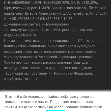
ИНН 6426004661, ОГРН 1036402201098. ОКПО 51425296,
Юридический адрес: 413320, Саратовская область, Питерский
район, село Питерка, Советская ул., д.55. Телефоны: +7 (84561)
2-14-85; +784561-2-12-64; +784561-2-14-66.
Доменное имя сайта в информационно-
телекоммуникационной сети «Интернет» (для сетевого
издания): pitiskra.ru.
Примерная тематика и (или) специализация: Общественно-
политическое, социально- экономическое и культурное
освещение развития региона, реклама в соответствии с
законодательством Российской Федерации о рекламе.
Форма периодического распространения (вид - для
периодического печатного издания): сетевое издание.
Территория распространения: Российская Федерация,
зарубежные страны.
Этот веб-сайт использует файлы cookie для улучшения
пользовательского опыта. Продолжая пользоваться
© Искра, 2026
сайтом, вы даете согласие на использование файлов cookie.
Создание сайта — nopreset