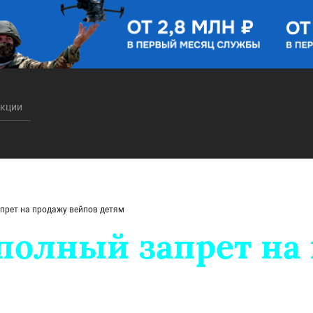
акции
апрет на продажу вейпов детям
 полный запрет на