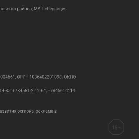
ального района; МУП «Редакция
6004661, ОГРН 1036402201098. ОКПО
4-85; +784561-2-12-64; +784561-2-14-
азвития региона, реклама в