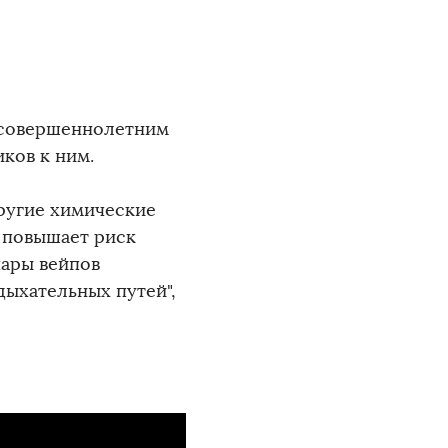
есовершеннолетним
иков к ним.
ругие химические
з повышает риск
пары вейпов
дыхательных путей",