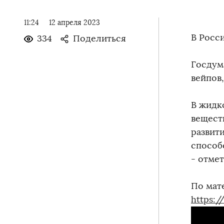
11:24
12 апреля 2023
В Росс
334
Поделиться
Госдум
вейпов,
В жидк
вещест
развит
способ
- отме
По мат
https:/