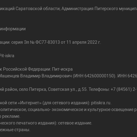
икаций Саратовской области; Администрация Питерского муницип
й информации
ции: серия Эл № ФС77-83013 от 11 апреля 2022 г.
t-iskra
к Российской Федерации: Пит-искра
ь: Машенцев Владимир Владимирович (ИНН 642600000150). ИНН 642
район, село Питерка, Советская ул., д.55. Телефоны: +7 (84561) 2-1
сети «Интернет» (для сетевого издания): pitiskra.ru.
олитическое, социально- экономическое и культурное освещение р
о рекламе.
еского печатного издания): сетевое издание.
бежные страны.