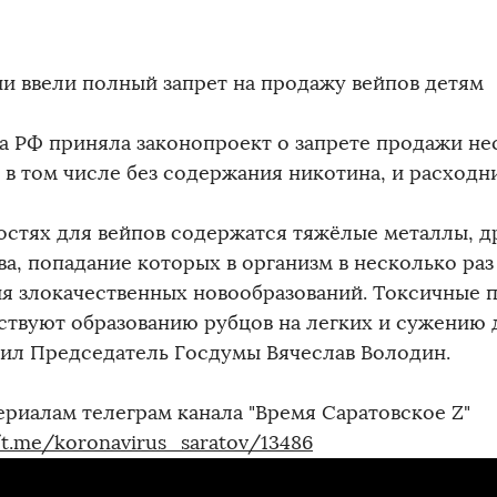
ии ввели полный запрет на продажу вейпов детям
а РФ приняла законопроект о запрете продажи н
 в том числе без содержания никотина, и расходн
остях для вейпов содержатся тяжёлые металлы, д
ва, попадание которых в организм в несколько ра
ия злокачественных новообразований. Токсичные 
ствуют образованию рубцов на легких и сужению 
тил Председатель Госдумы Вячеслав Володин.
ериалам телеграм канала "Время Саратовское Z"
/t.me/koronavirus_saratov/13486