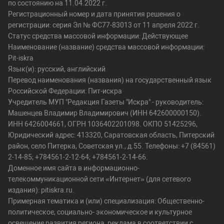
по состоянию на 11.04.2022 г.
Регистрационный номер и дата принятия решения о
регистрации: серия Эл № ФС77-83013 от 11 апреля 2022 г.
Статус средства массовой информации: Действующее
Наименование (название) средства массовой информации:
Pit-iskra
Язык(и): русский, английский
Перевод наименования (названия) на государственный язык
Российской Федерации: Пит-искра
Учредитель МУП "Редакция Газеты "Искра" - руководитель:
Машенцев Владимир Владимирович (ИНН 642600000150).
ИНН 6426004661, ОГРН 1036402201098. ОКПО 51425296,
Юридический адрес: 413320, Саратовская область, Питерский
район, село Питерка, Советская ул., д.55. Телефоны: +7 (84561)
2-14-85; +784561-2-12-64; +784561-2-14-66.
Доменное имя сайта в информационно-
телекоммуникационной сети «Интернет» (для сетевого
издания): pitiskra.ru.
Примерная тематика и (или) специализация: Общественно-
политическое, социально- экономическое и культурное
освещение развития региона, реклама в соответствии с