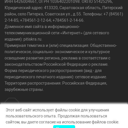
ИНН 6426004661, ОГРН 1036402201098. ОКПО 51425296,
Юридический адрес: 413320, Саратовская область, Питерский
район, село Питерка, Советская ул., д.55. Телефоны: +7 (84561)
2-14-85; +784561-2-12-64; +784561-2-14-66.
Доменное имя сайта в информационно-
телекоммуникационной сети «Интернет» (для сетевого
издания): pitiskra.ru.
Примерная тематика и (или) специализация: Общественно-
политическое, социально- экономическое и культурное
освещение развития региона, реклама в соответствии с
законодательством Российской Федерации о рекламе.
Форма периодического распространения (вид - для
периодического печатного издания): сетевое издание.
Территория распространения: Российская Федерация,
зарубежные страны.
Этот веб-сайт использует файлы cookie для улучшения
пользовательского опыта. Продолжая пользоваться
© Искра, 2026
сайтом, вы даете согласие на использование файлов cookie.
Создание сайта — nopreset