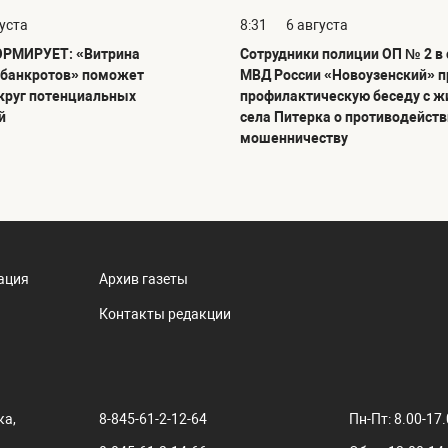
густа
8:31
6 августа
РМИРУЕТ: «Витрина
Сотрудники полиции ОП № 2 в
банкротов» поможет
МВД России «Новоузенский» п
круг потенциальных
профилактическую беседу с 
й
села Питерка о противодейст
мошенничеству
ация
Архив газеты
Контакты редакции
ка,
8-845-61-2-12-64
Пн-Пт: 8.00-17