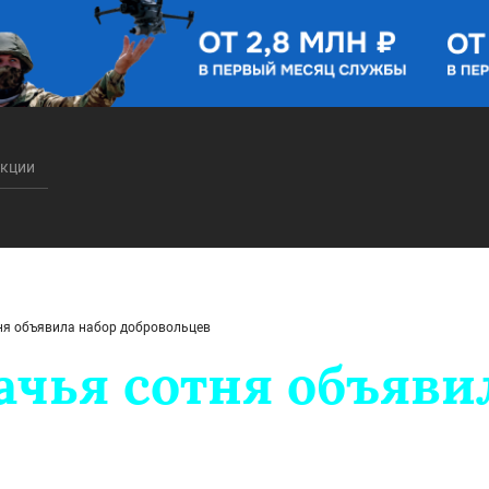
акции
ня объявила набор добровольцев
ачья сотня объяви