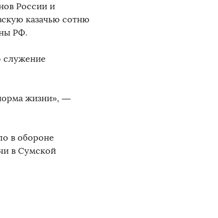
нов России и
вскую казачью сотню
ны РФ.
о служение
 норма жизни», —
ло в обороне
чи в Сумской