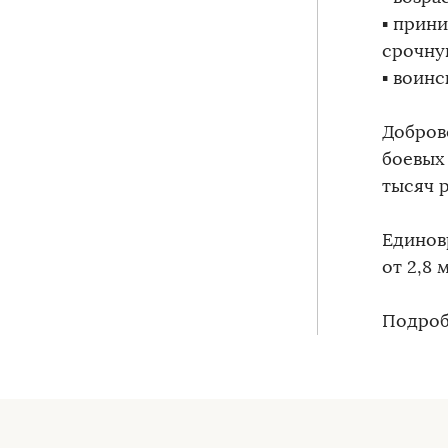
▪️ при
срочну
▪️ воин
Добров
боевых
тысяч 
Единов
от 2,8 
Подробн