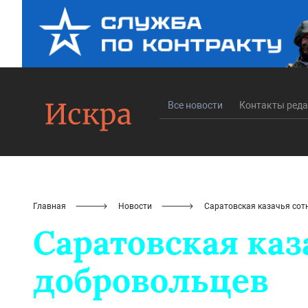
Все новости
Контакты ред
Главная
Новости
Саратовская казачья сот
Саратовская каз
добровольцев