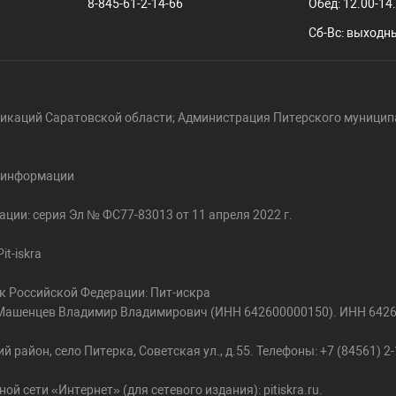
8-845-61-2-14-66
Обед: 12.00-14
Сб-Вс: выходн
икаций Саратовской области; Администрация Питерского муницип
й информации
ции: серия Эл № ФС77-83013 от 11 апреля 2022 г.
t-iskra
к Российской Федерации: Пит-искра
ь: Машенцев Владимир Владимирович (ИНН 642600000150). ИНН 642
район, село Питерка, Советская ул., д.55. Телефоны: +7 (84561) 2-1
сети «Интернет» (для сетевого издания): pitiskra.ru.