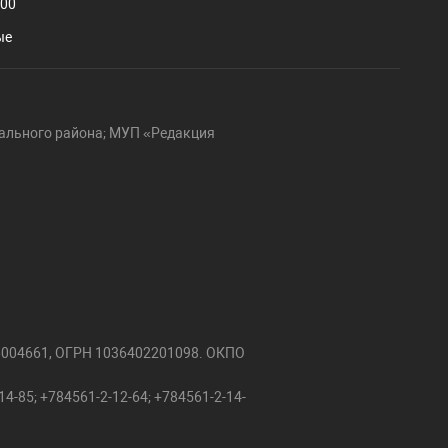
.00
ые
ального района; МУП «Редакция
6004661, ОГРН 1036402201098. ОКПО
4-85; +784561-2-12-64; +784561-2-14-