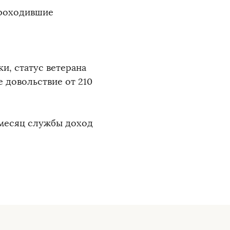
проходившие
, статус ветерана
 довольствие от 210
месяц службы доход