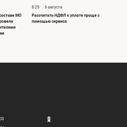
8:29
6 августа
 составе МО
Рассчитать НДФЛ к уплате проще с
ровели
помощью сервиса
жителями
вии
.00