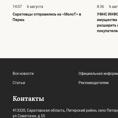
14:07
6 августа
8:36
6 ав
Саратовцы отправились на «МолоТ» в
УФНС ИНФО
Пермь
имущества 
расширить 
покупателе
Все новости
Официальная информ
Статьи
Рекламодателям
Контакты
413320, Саратовская область, Питерский район, село Питер
ул.Советская, д.55