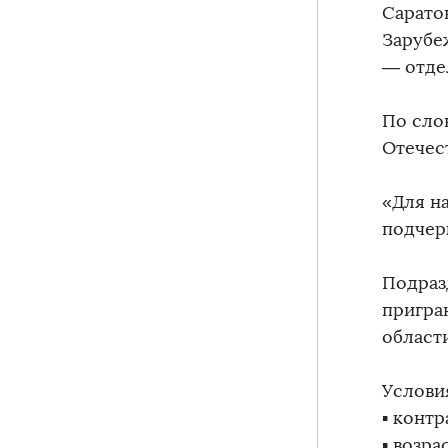
Сарато
Зарубе
— отде
По сло
Отечест
«Для на
подчер
Подраз
пригра
област
Услови
▪️ контр
▪️ возр