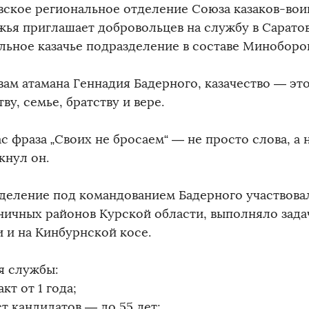
вское региональное отделение Союза казаков-вои
жья приглашает добровольцев на службу в Сарато
льное казачье подразделение в составе Миноборо
вам атамана Геннадия Бадерного, казачество — эт
ву, семье, братству и вере.
с фраза „Своих не бросаем“ — не просто слова, а
кнул он.
деление под командованием Бадерного участвова
ничных районов Курской области, выполняло зада
и и на Кинбурнской косе.
я службы:
акт от 1 года;
аст кандидатов — до 55 лет;