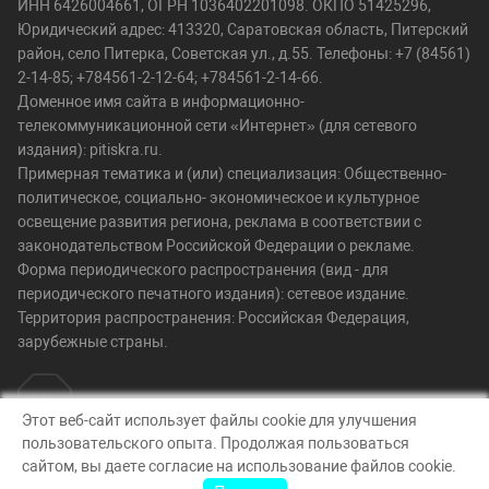
ИНН 6426004661, ОГРН 1036402201098. ОКПО 51425296,
Юридический адрес: 413320, Саратовская область, Питерский
район, село Питерка, Советская ул., д.55. Телефоны: +7 (84561)
2-14-85; +784561-2-12-64; +784561-2-14-66.
Доменное имя сайта в информационно-
телекоммуникационной сети «Интернет» (для сетевого
издания): pitiskra.ru.
Примерная тематика и (или) специализация: Общественно-
политическое, социально- экономическое и культурное
освещение развития региона, реклама в соответствии с
законодательством Российской Федерации о рекламе.
Форма периодического распространения (вид - для
периодического печатного издания): сетевое издание.
Территория распространения: Российская Федерация,
зарубежные страны.
Этот веб-сайт использует файлы cookie для улучшения
пользовательского опыта. Продолжая пользоваться
© Искра, 2026
сайтом, вы даете согласие на использование файлов cookie.
Создание сайта — nopreset