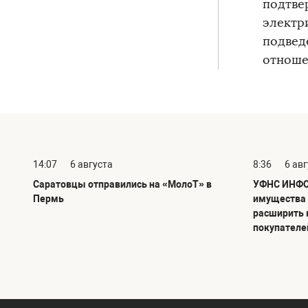
подтве
электр
подведе
отноше
14:07
6 августа
8:36
6 ав
Саратовцы отправились на «МолоТ» в
УФНС ИНФО
Пермь
имущества 
расширить 
покупателе