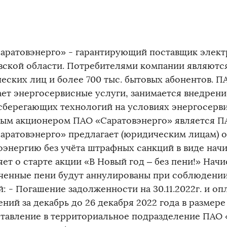
аратовэнерго» - гарантирующий поставщик элект
вской области. Потребителями компании являются
еских лиц и более 700 тыс. бытовых абонентов. П
ает энергосервисные услуги, занимается внедрен
сберегающих технологий на условиях энергосерви
ым акционером ПАО «Саратовэнерго» является П
аратовэнерго» предлагает (юридическим лицам) о
оэнергию без учёта штрафных санкций в виде нач
ет о старте акции «В Новый год – без пени!» Нач
ченные пени будут аннулированы при соблюдени
: - Погашение задолженности на 30.11.2022г. и о
ний за декабрь до 26 декабря 2022 года в размере 
тавление в территориальное подразделение ПАО 