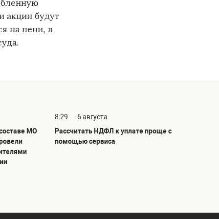
ебленную
и акции будут
я на пени, в
уда.
8:29
6 августа
 составе МО
Рассчитать НДФЛ к уплате проще с
ровели
помощью сервиса
жителями
вии