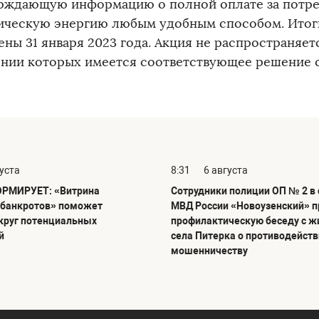
рждающую информацию о полной оплате за потр
ическую энергию любым удобным способом. Итог
ны 31 января 2023 года. Акция не распространяетс
нии которых имеется соответствующее решение с
густа
8:31
6 августа
РМИРУЕТ: «Витрина
Сотрудники полиции ОП № 2 в
банкротов» поможет
МВД России «Новоузенский» п
круг потенциальных
профилактическую беседу с 
й
села Питерка о противодейст
мошенничеству