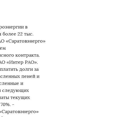
роэнергии в
 более 22 тыс.
АО «Саратовэнерго»
ием
сного контракта.
АО «Интер РАО».
платить долги за
исленных пеней и
исленные и
и следующих
платы текущих
70%. -
«Саратовэнерго»