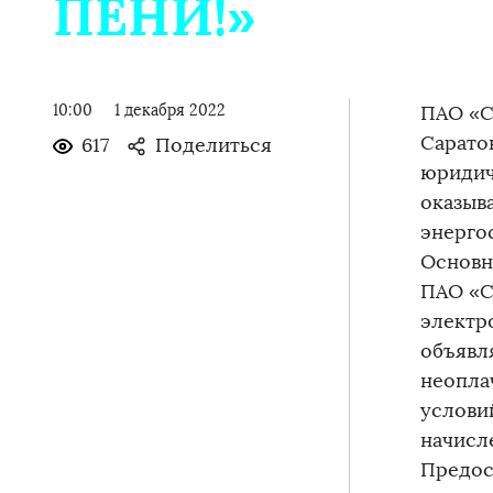
ПЕНИ!»
10:00
1 декабря 2022
ПАО «С
Сарато
617
Поделиться
юридич
оказыв
энерго
Основн
ПАО «С
электр
объявля
неопла
условий
начисле
Предос