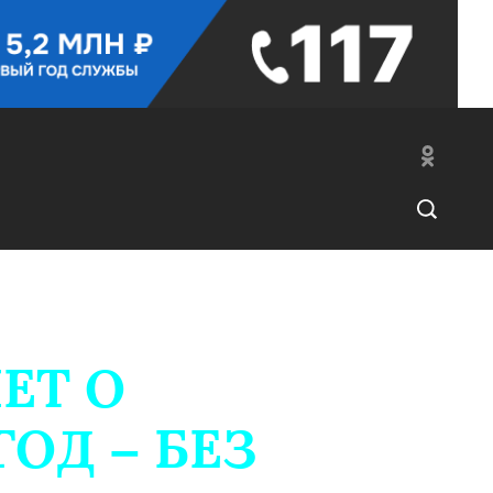
ЕТ О
ОД – БЕЗ