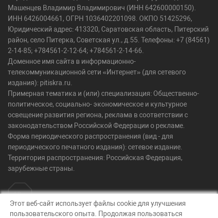
Машенцев Владимир Владимирович (ИНН 642600000150).
ИНН 6426004661, ОГРН 1036402201098. ОКПО 51425296,
Юридический адрес: 413320, Саратовская область, Питерский
район, село Питерка, Советская ул., д.55. Телефоны: +7 (84561)
2-14-85; +784561-2-12-64; +784561-2-14-66.
Доменное имя сайта в информационно-
телекоммуникационной сети «Интернет» (для сетевого
издания): pitiskra.ru.
Примерная тематика и (или) специализация: Общественно-
политическое, социально- экономическое и культурное
освещение развития региона, реклама в соответствии с
законодательством Российской Федерации о рекламе.
Форма периодического распространения (вид - для
периодического печатного издания): сетевое издание.
Территория распространения: Российская Федерация,
зарубежные страны.
Этот веб-сайт использует файлы cookie для улучшения
пользовательского опыта. Продолжая пользоваться