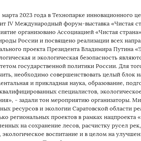
 3 марта 2023 года в Технопарке инновационного ц
ит IV Международный форум-выставка «Чистая ст
иятие организовано Ассоциацией «Чистая страна
роды России и посвящено реализации всех напр
ального проекта Президента Владимира Путина «
логическая и экологическая безопасность являют
тетом государственной политики России. Для того
чить, необходимо совершенствовать целый блок н
ентальная и прикладная наука, образование, подг
квалифицированных специалистов, экологическо
ния», - задали тон мероприятию организаторы. М
ных ресурсов и экологии Саратовской области ре
ько региональных проектов в рамках нацпроекта 
ленных на сохранение лесов, расчистку русел рек
, экологическое воспитание и в целом на улучше