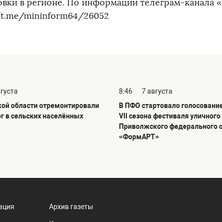
овки в регионе. По информации телеграм-канал
//t.me/mininform64/26052
вгуста
8:46
7 августа
кой области отремонтировали
В ПФО стартовало голосовани
ог в сельских населённых
VII сезона фестиваля уличного
Приволжского федерального 
«ФормАРТ»
ация
Архив газеты