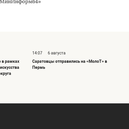
а «МинИнформ64»
14:07
6 августа
е в рамках
Саратовцы отправились на «МолоТ» в
 искусства
Пермь
округа