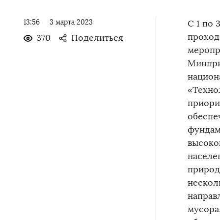
13:56
3 марта 2023
С 1 по
проход
370
Поделиться
меропр
Минпри
национ
«Техно
приори
обеспе
фундам
высоко
населе
природ
нескол
направ
мусора