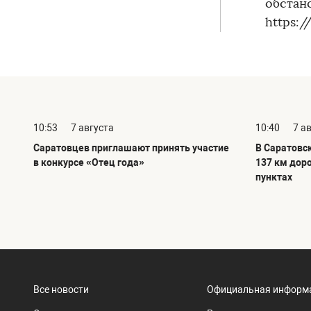
обстан
https:
10:53
7 августа
10:40
7 а
Саратовцев приглашают принять участие
В Саратовс
в конкурсе «Отец года»
137 км дор
пунктах
Все новости
Официальная информ