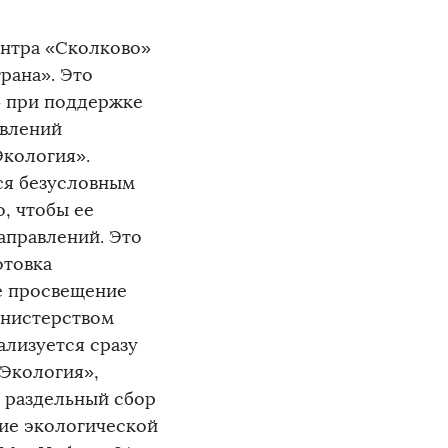
ентра «Сколково»
рана». Это
» при поддержке
авлений
Экология».
ся безусловным
, чтобы ее
аправлений. Это
отовка
е просвещение
инистерством
ализуется сразу
«Экология»,
, раздельный сбор
ние экологической