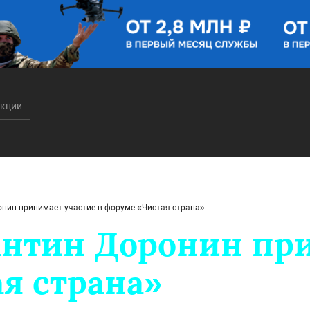
акции
нин принимает участие в форуме «Чистая страна»
нтин Доронин при
я страна»