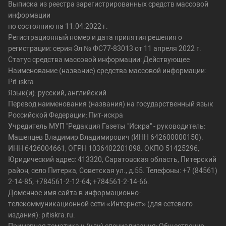
Выписка из реестра зарегистрированных средств массовой
информации
по состоянию на 11.04.2022 г.
Регистрационный номер и дата принятия решения о
регистрации: серия Эл № ФС77-83013 от 11 апреля 2022 г.
Статус средства массовой информации: Действующее
Наименование (название) средства массовой информации:
Pit-iskra
Язык(и): русский, английский
Перевод наименования (названия) на государственный язык
Российской Федерации: Пит-искра
Учредитель МУП "Редакция Газеты "Искра" - руководитель:
Машенцев Владимир Владимирович (ИНН 642600000150).
ИНН 6426004661, ОГРН 1036402201098. ОКПО 51425296,
Юридический адрес: 413320, Саратовская область, Питерский
район, село Питерка, Советская ул., д.55. Телефоны: +7 (84561)
2-14-85; +784561-2-12-64; +784561-2-14-66.
Доменное имя сайта в информационно-
телекоммуникационной сети «Интернет» (для сетевого
издания): pitiskra.ru.