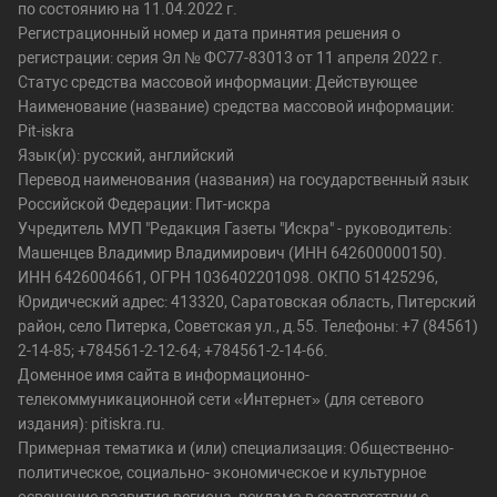
по состоянию на 11.04.2022 г.
Регистрационный номер и дата принятия решения о
регистрации: серия Эл № ФС77-83013 от 11 апреля 2022 г.
Статус средства массовой информации: Действующее
Наименование (название) средства массовой информации:
Pit-iskra
Язык(и): русский, английский
Перевод наименования (названия) на государственный язык
Российской Федерации: Пит-искра
Учредитель МУП "Редакция Газеты "Искра" - руководитель:
Машенцев Владимир Владимирович (ИНН 642600000150).
ИНН 6426004661, ОГРН 1036402201098. ОКПО 51425296,
Юридический адрес: 413320, Саратовская область, Питерский
район, село Питерка, Советская ул., д.55. Телефоны: +7 (84561)
2-14-85; +784561-2-12-64; +784561-2-14-66.
Доменное имя сайта в информационно-
телекоммуникационной сети «Интернет» (для сетевого
издания): pitiskra.ru.
Примерная тематика и (или) специализация: Общественно-
политическое, социально- экономическое и культурное