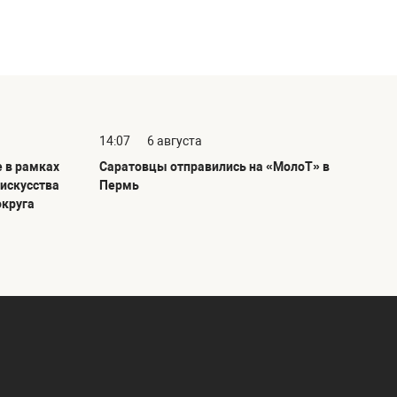
14:07
6 августа
е в рамках
Саратовцы отправились на «МолоТ» в
 искусства
Пермь
округа