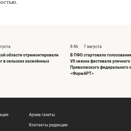
костью.
вгуста
8:46
7 августа
кой области отремонтировали
В ПФО стартовало голосовани
ог в сельских населённых
VII сезона фестиваля уличного
Приволжского федерального 
«ФормАРТ»
ация
Архив газеты
Контакты редакции