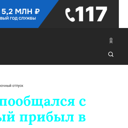
рочный отпуск
пообщался с
рый прибыл в