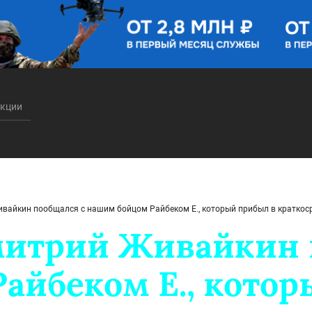
акции
вайкин пообщался с нашим бойцом Райбеком Е., который прибыл в краткос
митрий Живайкин 
айбеком Е., кото