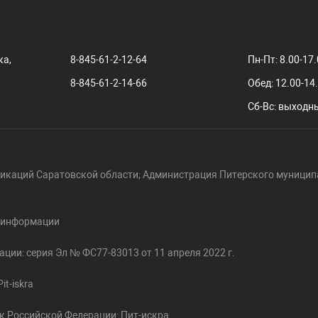
ка,
8-845-61-2-12-64
Пн-Пт: 8.00-17
8-845-61-2-14-66
Обед: 12.00-14
Сб-Вс: выходн
икаций Саратовской области; Администрация Питерского муницип
й информации
ции: серия Эл № ФС77-83013 от 11 апреля 2022 г.
t-iskra
к Российской Федерации: Пит-искра