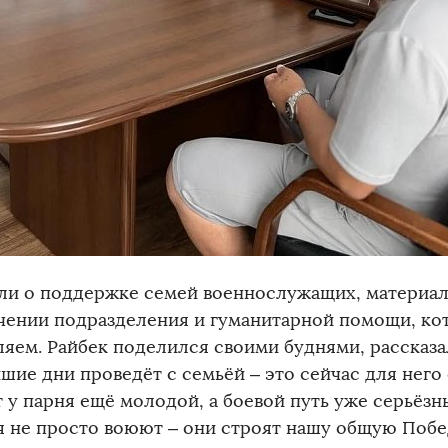
ли о поддержке семей военнослужащих, материа
чении подразделения и гуманитарной помощи, к
ляем. Райбек поделился своими буднями, рассказал
шие дни проведёт с семьёй – это сейчас для него
 у парня ещё молодой, а боевой путь уже серьёзны
я не просто воюют – они строят нашу общую Поб