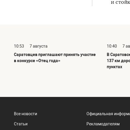
и стой
10:53
7 августа
10:40
7 а
Саратовцев приглашают принять участие
В Саратовс
в конкурсе «Отец года»
137 км дор
пунктах
Все новости
Официальная информ
Статьи
Рекламодателям