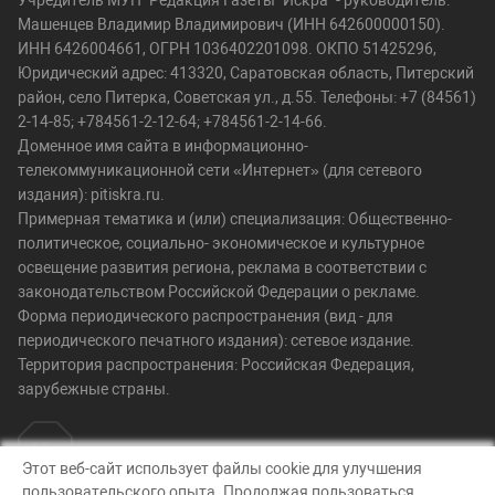
Учредитель МУП "Редакция Газеты "Искра" - руководитель:
Машенцев Владимир Владимирович (ИНН 642600000150).
ИНН 6426004661, ОГРН 1036402201098. ОКПО 51425296,
Юридический адрес: 413320, Саратовская область, Питерский
район, село Питерка, Советская ул., д.55. Телефоны: +7 (84561)
2-14-85; +784561-2-12-64; +784561-2-14-66.
Доменное имя сайта в информационно-
телекоммуникационной сети «Интернет» (для сетевого
издания): pitiskra.ru.
Примерная тематика и (или) специализация: Общественно-
политическое, социально- экономическое и культурное
освещение развития региона, реклама в соответствии с
законодательством Российской Федерации о рекламе.
Форма периодического распространения (вид - для
периодического печатного издания): сетевое издание.
Территория распространения: Российская Федерация,
зарубежные страны.
Этот веб-сайт использует файлы cookie для улучшения
пользовательского опыта. Продолжая пользоваться