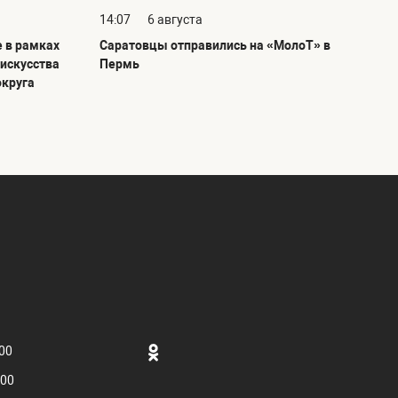
14:07
6 августа
е в рамках
Саратовцы отправились на «МолоТ» в
 искусства
Пермь
округа
.00
.00