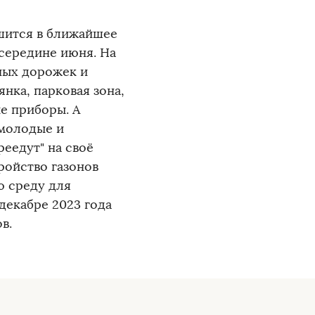
шится в ближайшее
 середине июня. На
ных дорожек и
нка, парковая зона,
е приборы. А
 молодые и
еедут" на своё
ройство газонов
ю среду для
декабре 2023 года
в.