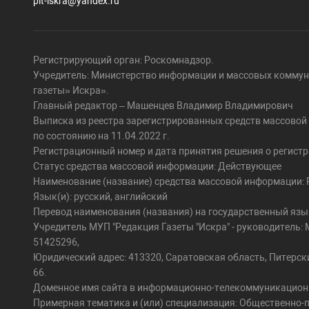
pit-iskra@yandex.ru
Регистрирующий орган: Роскомнадзор.
Учредитель: Министерство информации и массовых коммун
газеты» Искра».
Главный редактор – Машенцев Владимир Владимирович
Выписка из реестра зарегистрированных средств массово
по состоянию на 11.04.2022 г.
Регистрационный номер и дата принятия решения о регистра
Статус средства массовой информации: Действующее
Наименование (название) средства массовой информации: Pi
Язык(и): русский, английский
Перевод наименования (названия) на государственный язы
Учредитель МУП "Редакция Газеты "Искра" - руководител
51425296,
Юридический адрес: 413320, Саратовская область, Питерский 
66.
Доменное имя сайта в информационно-телекоммуникационной 
Примерная тематика и (или) специализация: Общественно-п