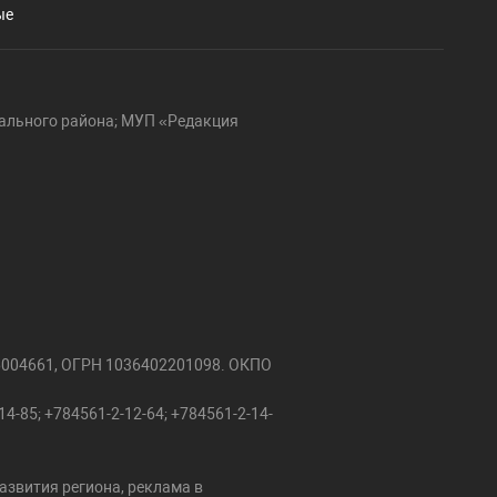
ые
ального района; МУП «Редакция
6004661, ОГРН 1036402201098. ОКПО
4-85; +784561-2-12-64; +784561-2-14-
азвития региона, реклама в