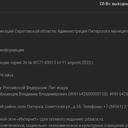
Сб-Вс: выходн
икаций Саратовской области; Администрация Питерского муницип
й информации
ции: серия Эл № ФС77-83013 от 11 апреля 2022 г.
t-iskra
к Российской Федерации: Пит-искра
ь: Машенцев Владимир Владимирович (ИНН 642600000150). ИНН 642
район, село Питерка, Советская ул., д.55. Телефоны: +7 (84561) 2-1
сети «Интернет» (для сетевого издания): pitiskra.ru.
олитическое, социально- экономическое и культурное освещение р