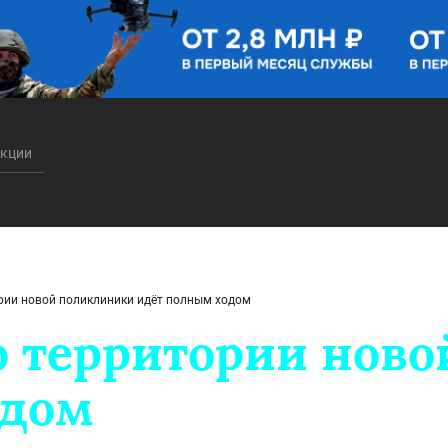
акции
рии новой поликлиники идёт полным ходом
о территории нов
одом