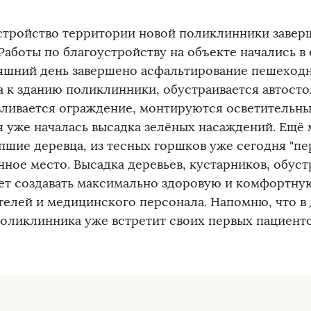
стройство территории новой поликлинники завер
 Работы по благоустройству на объекте начались в
яшний день завершено асфальтирование пешеход
а к зданию поликлинники, обустраивается автостоя
вливается ограждение, монтируются осветительны
я уже началась высадка зелёных насаждений. Ещё
пшие деревца, из тесных горшков уже сегодня "пер
нное место. Высадка деревьев, кустарников, обуст
ет создавать максимально здоровую и комфортну
телей и медицинского персонала. Напомню, что в 
поликлинника уже встретит своих первых пациенто