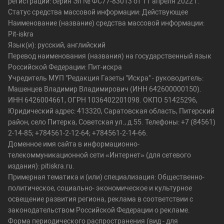
регистрации: серия Эл № ФС77-83013 от 11 апреля 2022 г.
Статус средства массовой информации: Действующее
Наименование (название) средства массовой информации:
Pit-iskra
Язык(и): русский, английский
Перевод наименования (названия) на государственный язык
Российской Федерации: Пит-искра
Учредитель МУП "Редакция Газеты "Искра" - руководитель:
Машенцев Владимир Владимирович (ИНН 642600000150).
ИНН 6426004661, ОГРН 1036402201098. ОКПО 51425296,
Юридический адрес: 413320, Саратовская область, Питерский
район, село Питерка, Советская ул., д.55. Телефоны: +7 (84561)
2-14-85; +784561-2-12-64; +784561-2-14-66.
Доменное имя сайта в информационно-
телекоммуникационной сети «Интернет» (для сетевого
издания): pitiskra.ru.
Примерная тематика и (или) специализация: Общественно-
политическое, социально- экономическое и культурное
освещение развития региона, реклама в соответствии с
законодательством Российской Федерации о рекламе.
Форма периодического распространения (вид - для