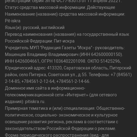
регистрации: серия Эл № ФС77-83013 от 11 апреля 2022 г.
Статус средства массовой информации: Действующее
Наименование (название) средства массовой информации:
Pit-iskra
Язык(и): русский, английский
Перевод наименования (названия) на государственный язык
Российской Федерации: Пит-искра
Учредитель МУП "Редакция Газеты "Искра" - руководитель:
Машенцев Владимир Владимирович (ИНН 642600000150).
ИНН 6426004661, ОГРН 1036402201098. ОКПО 51425296,
Юридический адрес: 413320, Саратовская область, Питерский
район, село Питерка, Советская ул., д.55. Телефоны: +7 (84561)
2-14-85; +784561-2-12-64; +784561-2-14-66.
Доменное имя сайта в информационно-
телекоммуникационной сети «Интернет» (для сетевого
издания): pitiskra.ru.
Примерная тематика и (или) специализация: Общественно-
политическое, социально- экономическое и культурное
освещение развития региона, реклама в соответствии с
законодательством Российской Федерации о рекламе.
Форма периодического распространения (вид - для